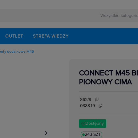
OUTLET
STREFA WIEDZY
enty dodatkowe M45
tkowe M45
CONNECT M45 BI
PIONOWY CIMA
e i suporty M45
S62/9
038319
Dostępny
243 SZT