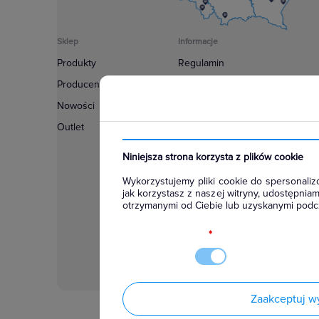
Sklep
Informacje
Produkty
Regulamin
Producenci
Polityka prywatności
Nowości
Regulamin usługi newsletter
Outlet
Zakup urządzeń z czynnikiem c
Warunki dostaw
Niniejsza strona korzysta z plików cookie
Lista oddziałów
Wykorzystujemy pliki cookie do spersonalizo
Konfiguratory
jak korzystasz z naszej witryny, udostępni
otrzymanymi od Ciebie lub uzyskanymi podcz
Najczęściej zadawane pytania
RODO
*
Zaakceptuj w