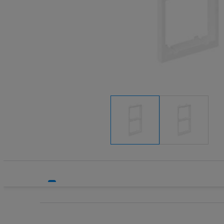
Systemy HVAC
Technika grzewcza
Technika instalacyjna