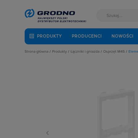
PRODUKTY
PRODUCENCI
NOWOŚCI
Strona główna
Produkty
Łączniki i gniazda
Osprzęt M45
Elem
Akcesoria montażowe
Akcesoria
Elementy doda
Aparatura i automatyka
Gniazda
Gniazda M45
Automatyka Budynkowa
Łączniki instalacyjne
Łączniki M45
Baterie, akumulatory
Osprzęt M45
Płytki M45
Fotowoltaika
Przyciski
Przyciski M45
Kable i przewody
Puszki instalacyjne
Ramki M45
Łączniki i gniazda
Ramki, klawisze, plakietki
Ramki montażow
Narzędzia i mierniki
Ściemniacze
Ochrona odgromowa
Słupki i kolumny zasilające
Odzież ochronna i BHP
Termostaty i regulatory
Osprzęt siłowy, przenośny
Oświetlenie
Pompy ciepła
Prowadzenie kabli
Rozdzielnice i obudowy
Sieci zewnętrzne
Stacje ładowania
Systemy bezpieczeństwa