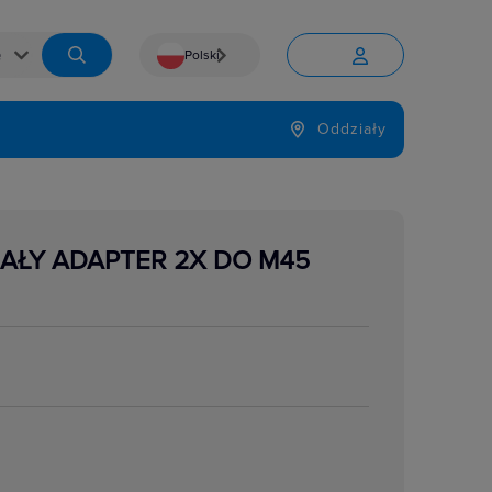
Polski


Język
Oddziały

AŁY ADAPTER 2X DO M45