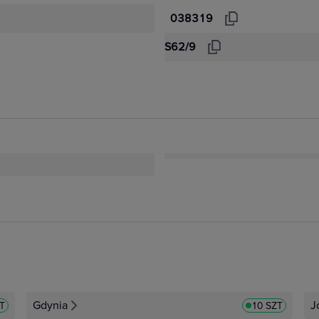
038319
S62/9
Gdynia
J
ZT
10 SZT