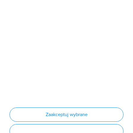
Sklep
Produkty
Producenci
Nowości
Outlet
Informacje
Regulamin
Polityka prywatności
Regulamin usługi newsletter
Zakup urządzeń z czynnikiem chłodniczym
Warunki dostaw
Lista oddziałów
Konfiguratory
Zaakceptuj wybrane
Najczęściej zadawane pytania
RODO