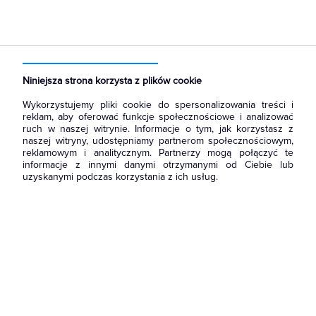
Strona główna
Produkty
Łączniki i gniazda
Osprzęt M45
Płytki M45
Niniejsza strona korzysta z plików cookie
Wykorzystujemy pliki cookie do spersonalizowania treści i
reklam, aby oferować funkcje społecznościowe i analizować
ruch w naszej witrynie. Informacje o tym, jak korzystasz z
naszej witryny, udostępniamy partnerom społecznościowym,
reklamowym i analitycznym. Partnerzy mogą połączyć te
informacje z innymi danymi otrzymanymi od Ciebie lub
uzyskanymi podczas korzystania z ich usług.