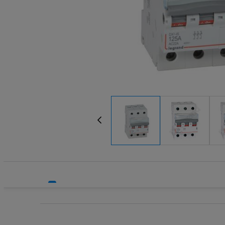
Systemy HVAC
Transform
Technika grzewcza
Wkładki be
Technika instalacyjna
Wkładki be
Wyłączniki
Wyłącznik
Wyłącznik
Wyłącznik
Wyłączniki
Wyłączniki
Wyłącznik
Wyzwalacz
Wyzwalacz
Zegary ste