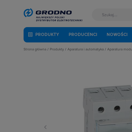
PRODUKTY
PRODUCENCI
NOWOŚCI
Strona główna
Produkty
Aparatura i automatyka
Aparatura mod
Akcesoria montażowe
Aparatura do kompensacji mocy bie
Automaty 
Aparatura i automatyka
Aparatura i urządzenia zasilania r
Detektory 
Automatyka Budynkowa
Aparatura modułowa nn
Dzwonki 
Baterie, akumulatory
Aparatura pomiarowa
Gniazda m
Fotowoltaika
Aparatura rozruchowa do silników e
Lampki mo
Kable i przewody
Aparatura średniego napięcia
Ograniczni
Łączniki i gniazda
Aparatura zasilająca
Podstawy 
Narzędzia i mierniki
Automatyka przemysłowa
Pozostałe 
Ochrona odgromowa
Czujniki i wyłączniki krańcowe
Przekaźnik
Odzież ochronna i BHP
Elementy pasywne
Przekaźniki
Osprzęt siłowy, przenośny
Elementy sterowania i sygnalizacji
Przyciski
Oświetlenie
Optoelektronika
Regulatory
Pompy ciepła
Przekaźniki
Rozłącznik
Prowadzenie kabli
Rozłączniki i podstawy bezpieczni
Rozłączniki
Rozdzielnice i obudowy
Sterownie i zabezpieczenie silnikó
Ściemniac
Sieci zewnętrzne
Wyłączniki, rozłączniki
Styczniki
Stacje ładowania
Styki pom
Systemy bezpieczeństwa
Szyny łącz