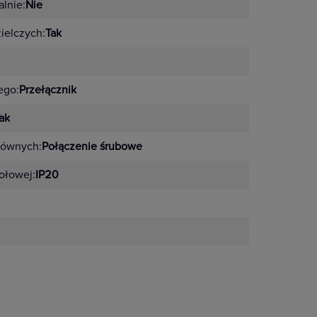
lnie:
Nie
zielczych:
Tak
ego:
Przełącznik
ak
łównych:
Połączenie śrubowe
zołowej:
IP20