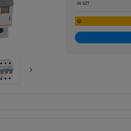
36 SZT
atory dzwonkowe
zpiecznikowe cylindryczne
zpiecznikowe cylindryczne miniaturowe
 i bloki różnicowoprądowe
i nadmiarowoprądowe
i przeciwpożarowe
i różnicowoprądowe z członem nadprądowym
 selektywne
 taryfowe
i zmierzchowe
e podnapięciowe
e wzrostowe
rujące analogowe i cyfrowe