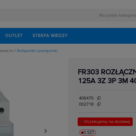
OUTLET
STREFA WIEDZY
ułowa nn
Rozłączniki i przełączniki
rnej
schodowe
ezerwowego
iskrzenia
modułowe
FR303 ROZŁĄCZ
odułowe
lektrycznych
dułowe
125A 3Z 3P 3M 4
ki mocy
bezpiecznikowe do wkładek cylindrycznych
akcesoria
i impulsowe
406470
 instalacyjne
 modułowe
002718
 temperatury
i bezpiecznikowe D0
kowe
 i przełączniki
Oczekujemy na dostawę
w elektrycznych
ze
 modułowe
ocnicze
0 SZT
eniowe widełkowe i sztyftowe