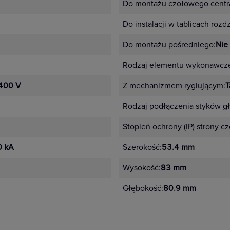
Do montażu czołowego centra
Do instalacji w tablicach rozd
Do montażu pośredniego:
Nie
Rodzaj elementu wykonawcz
400 V
Z mechanizmem ryglującym:
T
Rodzaj podłączenia styków g
Stopień ochrony (IP) strony c
 kA
Szerokość:
53.4 mm
Wysokość:
83 mm
Głębokość:
80.9 mm