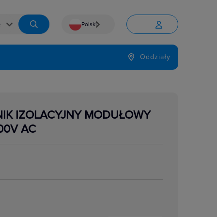
Polski


Język
Oddziały

NIK IZOLACYJNY MODUŁOWY
00V AC