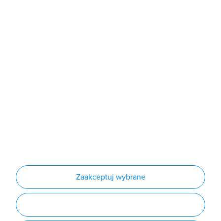
Sklep
Produkty
Producenci
Nowości
Outlet
Informacje
Regulamin
Polityka prywatności
Regulamin usługi newsletter
Zakup urządzeń z czynnikiem chłodniczym
Warunki dostaw
Lista oddziałów
Konfiguratory
Zaakceptuj wybrane
Najczęściej zadawane pytania
RODO