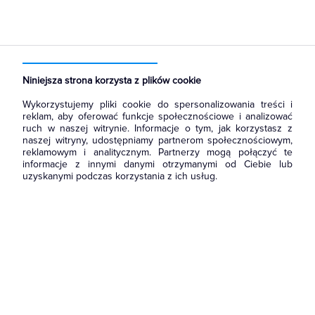
Strona główna
Produkty
Aparatura i automatyka
Aparatura modułowa nn
Wyłączniki różnicowoprądowe z członem nadprądowym
Niniejsza strona korzysta z plików cookie
Wykorzystujemy pliki cookie do spersonalizowania treści i
reklam, aby oferować funkcje społecznościowe i analizować
ruch w naszej witrynie. Informacje o tym, jak korzystasz z
naszej witryny, udostępniamy partnerom społecznościowym,
reklamowym i analitycznym. Partnerzy mogą połączyć te
informacje z innymi danymi otrzymanymi od Ciebie lub
uzyskanymi podczas korzystania z ich usług.