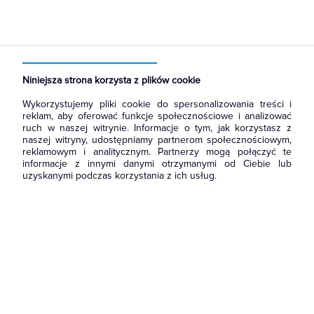
Strona główna
Produkty
Aparatura i automatyka
Aparatura modułowa nn
Wyłączniki różnicowoprądowe z członem nadprądowym
Niniejsza strona korzysta z plików cookie
Wykorzystujemy pliki cookie do spersonalizowania treści i
reklam, aby oferować funkcje społecznościowe i analizować
ruch w naszej witrynie. Informacje o tym, jak korzystasz z
naszej witryny, udostępniamy partnerom społecznościowym,
reklamowym i analitycznym. Partnerzy mogą połączyć te
informacje z innymi danymi otrzymanymi od Ciebie lub
uzyskanymi podczas korzystania z ich usług.