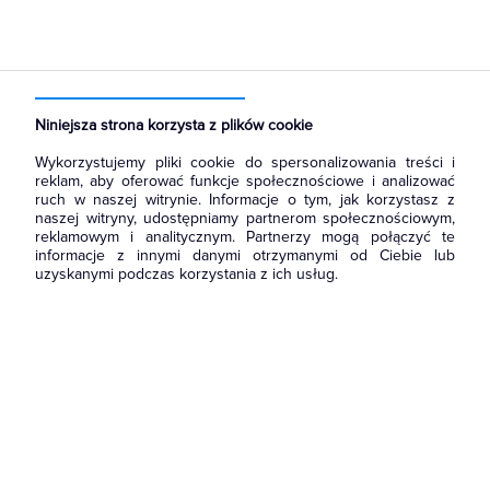
Strona główna
Producenci
OSPEL
Niniejsza strona korzysta z plików cookie
Wykorzystujemy pliki cookie do spersonalizowania treści i
reklam, aby oferować funkcje społecznościowe i analizować
ruch w naszej witrynie. Informacje o tym, jak korzystasz z
naszej witryny, udostępniamy partnerom społecznościowym,
reklamowym i analitycznym. Partnerzy mogą połączyć te
980
informacje z innymi danymi otrzymanymi od Ciebie lub
uzyskanymi podczas korzystania z ich usług.
AKCENT BIAŁY ŁĄCZNIK 1-BIEGUNOWY
ZACISKI ŚRUBOWE 10AX 250V
OSPEL
ŁP-1A/00
000145