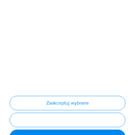
Sklep
Produkty
Producenci
Nowości
Outlet
Informacje
Regulamin
Polityka prywatności
Regulamin usługi newsletter
Zakup urządzeń z czynnikiem chłodniczym
Warunki dostaw
Lista oddziałów
Konfiguratory
Zaakceptuj wybrane
Najczęściej zadawane pytania
RODO