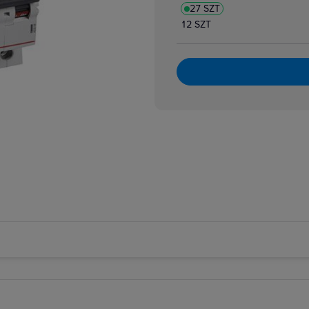
27 SZT
atory dzwonkowe
zpiecznikowe cylindryczne
12 SZT
zpiecznikowe cylindryczne miniaturowe
 i bloki różnicowoprądowe
i nadmiarowoprądowe
i przeciwpożarowe
i różnicowoprądowe z członem nadprądowym
 selektywne
 taryfowe
i zmierzchowe
e podnapięciowe
e wzrostowe
rujące analogowe i cyfrowe