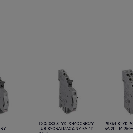
Na zamówienie
Na zamówienie
K
TX3/DX3 STYK POMOCNICZY
PS354 STYK 
JNY
LUB SYGNALIZACYJNY 6A 1P
5A 2P 1M 250