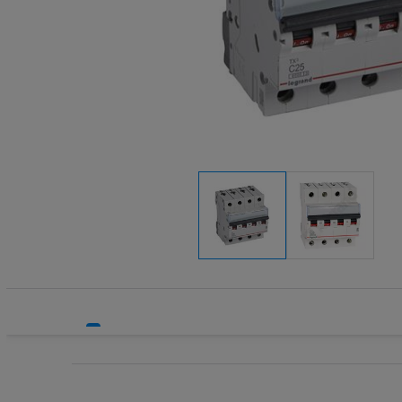
Systemy HVAC
Transform
Technika grzewcza
Wkładki be
Technika instalacyjna
Wkładki be
Wyłączniki
Wyłącznik
Wyłącznik
Wyłącznik
Wyłączniki
Wyłączniki
Wyłącznik
Wyzwalacz
Wyzwalacz
Zegary ste