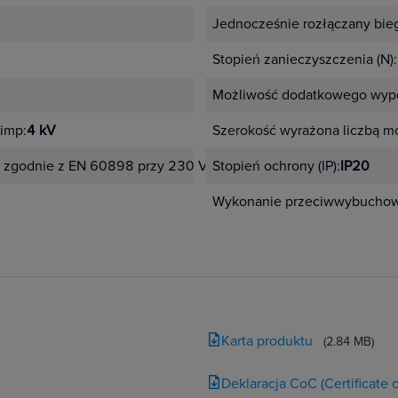
Jednocześnie rozłączany bie
Stopień zanieczyszczenia (N):
Możliwość dodatkowego wypo
imp:
4 kV
Szerokość wyrażona liczbą m
 zgodnie z EN 60898 przy 230 V:
10 kA
Stopień ochrony (IP):
IP20
Wykonanie przeciwwybucho
Karta produktu
(2.84 MB)
Deklaracja CoC (Certificate