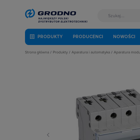
PRODUKTY
PRODUCENCI
NOWOŚCI
Strona główna
Produkty
Aparatura i automatyka
Aparatura mod
Akcesoria montażowe
Aparatura do kompensacji mocy bie
Automaty 
Aparatura i automatyka
Aparatura i urządzenia zasilania r
Detektory 
Automatyka Budynkowa
Aparatura modułowa nn
Dzwonki 
Baterie, akumulatory
Aparatura pomiarowa
Gniazda m
Fotowoltaika
Aparatura rozruchowa do silników e
Lampki mo
Kable i przewody
Aparatura średniego napięcia
Ograniczni
Łączniki i gniazda
Aparatura zasilająca
Podstawy 
Narzędzia i mierniki
Automatyka przemysłowa
Pozostałe 
Ochrona odgromowa
Czujniki i wyłączniki krańcowe
Przekaźnik
Odzież ochronna i BHP
Elementy pasywne
Przekaźniki
Osprzęt siłowy, przenośny
Elementy sterowania i sygnalizacji
Przyciski
Oświetlenie
Optoelektronika
Regulatory
Pompy ciepła
Przekaźniki
Rozłącznik
Prowadzenie kabli
Rozłączniki i podstawy bezpieczni
Rozłączniki
Rozdzielnice i obudowy
Sterownie i zabezpieczenie silnikó
Ściemniac
Sieci zewnętrzne
Wyłączniki, rozłączniki
Styczniki
Stacje ładowania
Styki pom
Systemy bezpieczeństwa
Szyny łącz