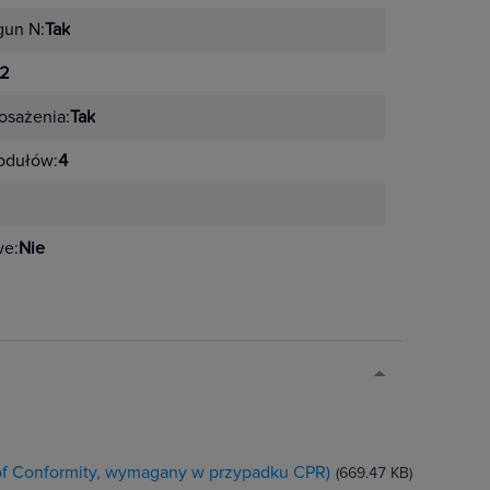
gun N:
Tak
2
sażenia:
Tak
odułów:
4
we:
Nie
 of Conformity, wymagany w przypadku CPR)
(669.47 KB)