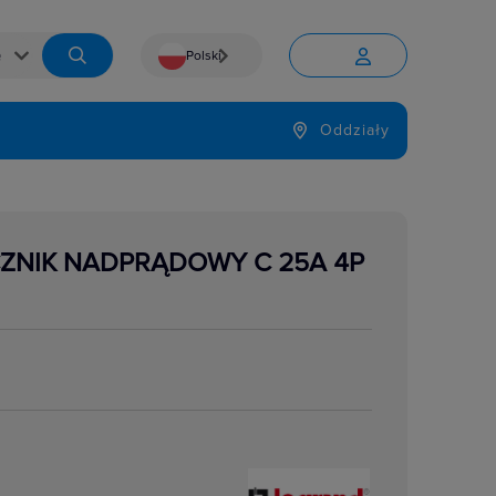
Polski


Język
Oddziały

ZNIK NADPRĄDOWY C 25A 4P