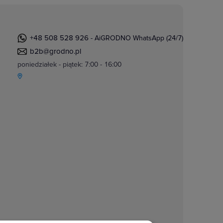
+48 508 528 926
- AiGRODNO WhatsApp (24/7)
b2b@grodno.pl
poniedziałek - piątek: 7:00 - 16:00