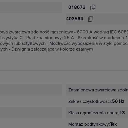
018673
403564
onowa zwarciowa zdolność łączeniowa - 6000 A według IEC 60
erystyka C - Prąd znamionowy: 25 A - Szerokość w modułach 1
owych lub sztyftowych - Możliwość wyposażenia w styki pomocni
ych - Dźwignia załączająca w kolorze czarnym
Znamionowa zwarciowa zdoln
Zakres częstotliwości:
50 Hz
Klasa ograniczenia energii:
3
Montaż podtynkowy:
Tak