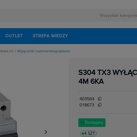
OUTLET
STREFA WIEDZY
ułowa nn
Wyłączniki nadmiarowoprądowe
rnej
schodowe
ezerwowego
iskrzenia
modułowe
S304 TX3 WYŁĄC
odułowe
lektrycznych
dułowe
4M 6KA
ki mocy
bezpiecznikowe do wkładek cylindrycznych
akcesoria
i impulsowe
403564
 instalacyjne
 modułowe
018673
 temperatury
i bezpiecznikowe D0
kowe
 i przełączniki
Dostępny
w elektrycznych
ze
 modułowe
ocnicze
4 SZT
eniowe widełkowe i sztyftowe