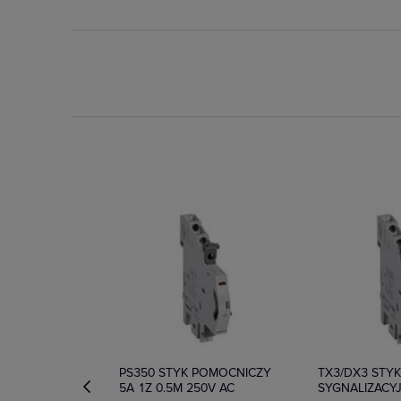
Dostępny
Na zamówienie
PS350 STYK POMOCNICZY
TX3/DX3 STY
5A 1Z 0.5M 250V AC
SYGNALIZACY